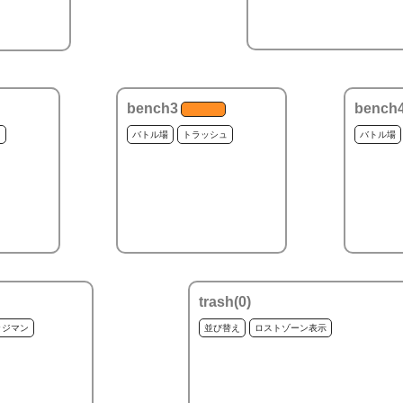
bench3
bench
ュ
バトル場
トラッシュ
バトル場
trash(
0
)
ッジマン
並び替え
ロストゾーン表示