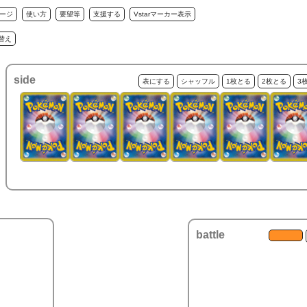
ージ
使い方
要望等
支援する
Vstarマーカー表示
替え
side
表にする
シャッフル
1枚とる
2枚とる
3
battle