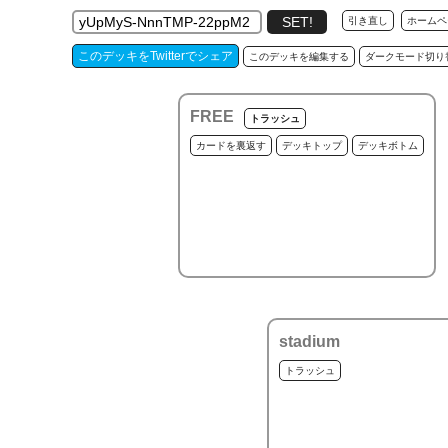
引き直し
ホームペ
このデッキをTwitterでシェア
このデッキを編集する
ダークモード切り
FREE
トラッシュ
カードを裏返す
デッキトップ
デッキボトム
stadium
トラッシュ