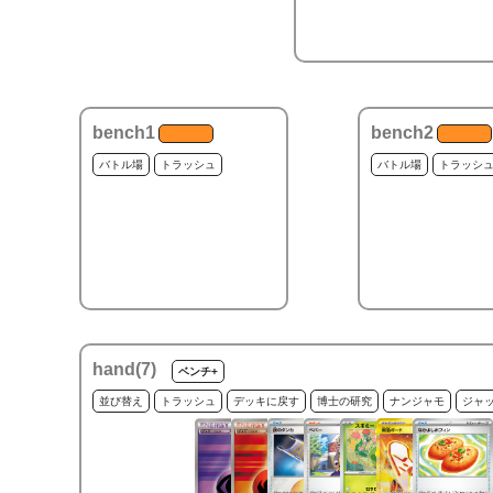
bench1
bench2
バトル場
トラッシュ
バトル場
トラッシ
hand(
7
)
ベンチ+
並び替え
トラッシュ
デッキに戻す
博士の研究
ナンジャモ
ジャ