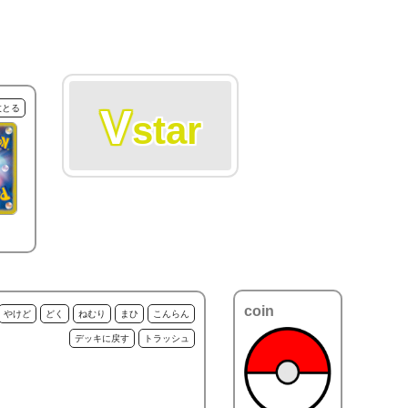
V
枚とる
star
coin
やけど
どく
ねむり
まひ
こんらん
デッキに戻す
トラッシュ