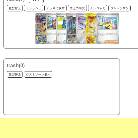
並び替え
トラッシュ
デッキに戻す
博士の研究
ナンジャモ
ジャッジマン
trash(
0
)
並び替え
ロストゾーン表示