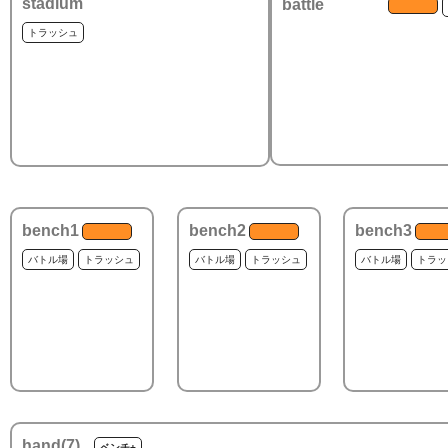
stadium
battle
トラッシュ
bench1
bench2
bench3
バトル場
トラッシュ
バトル場
トラッシュ
バトル場
トラッ
hand(
7
)
ベンチ+