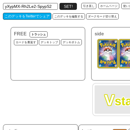
引き直し
ホームページ
使い
このデッキをTwitterでシェア
このデッキを編集する
ダークモード切り替え
FREE
side
トラッシュ
カードを裏返す
デッキトップ
デッキボトム
V
st