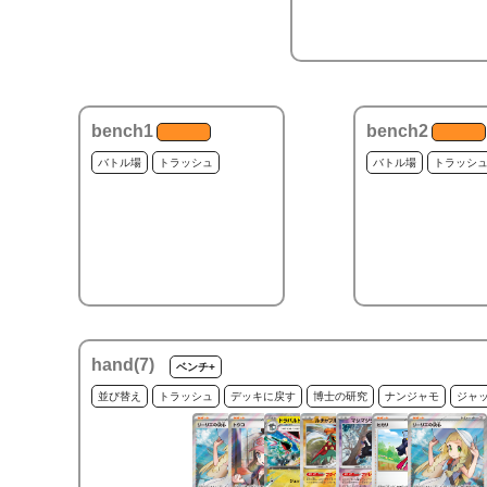
bench1
bench2
バトル場
トラッシュ
バトル場
トラッシ
hand(
7
)
ベンチ+
並び替え
トラッシュ
デッキに戻す
博士の研究
ナンジャモ
ジャ