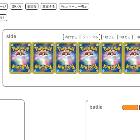
ージ
使い方
要望等
支援する
Vstarマーカー表示
替え
side
表にする
シャッフル
1枚とる
2枚とる
3
battle