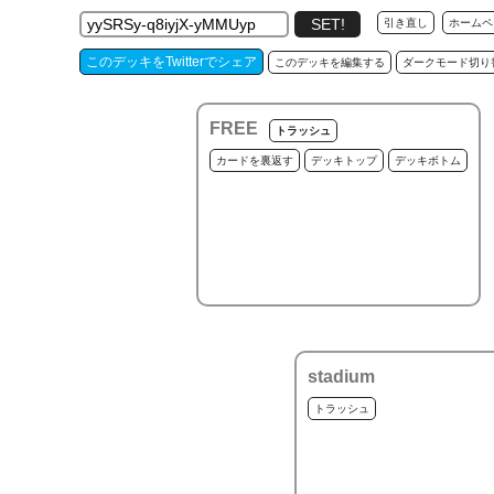
引き直し
ホームペ
このデッキをTwitterでシェア
このデッキを編集する
ダークモード切り
FREE
トラッシュ
カードを裏返す
デッキトップ
デッキボトム
stadium
トラッシュ