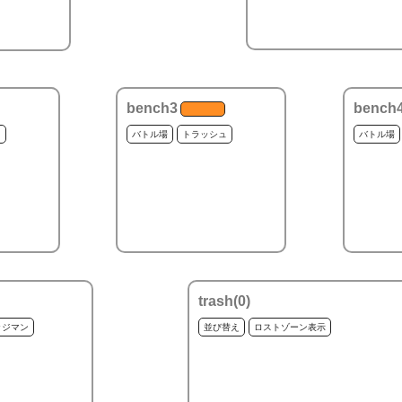
bench3
bench
ュ
バトル場
トラッシュ
バトル場
trash(
0
)
ッジマン
並び替え
ロストゾーン表示