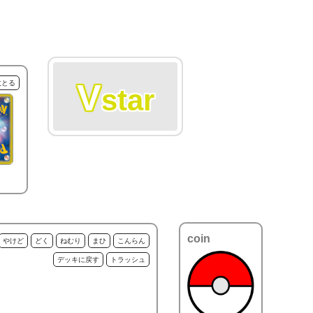
V
枚とる
star
coin
やけど
どく
ねむり
まひ
こんらん
デッキに戻す
トラッシュ