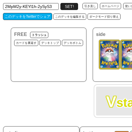
引き直し
ホームページ
使い
このデッキをTwitterでシェア
このデッキを編集する
ダークモード切り替え
FREE
side
トラッシュ
カードを裏返す
デッキトップ
デッキボトム
V
st