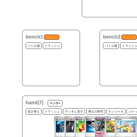
bench1
bench2
バトル場
トラッシュ
バトル場
トラッシ
hand(
7
)
ベンチ+
並び替え
トラッシュ
デッキに戻す
博士の研究
ナンジャモ
ジャ