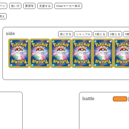
ージ
使い方
要望等
支援する
Vstarマーカー表示
替え
side
表にする
シャッフル
1枚とる
2枚とる
3
battle