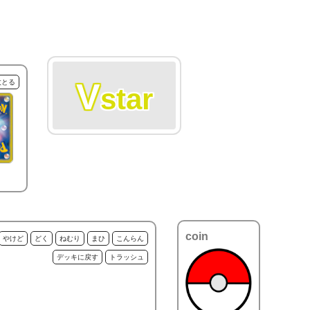
V
枚とる
star
coin
やけど
どく
ねむり
まひ
こんらん
デッキに戻す
トラッシュ