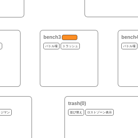
bench3
bench
ュ
バトル場
トラッシュ
バトル場
trash(
0
)
ッジマン
並び替え
ロストゾーン表示