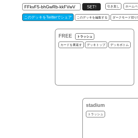
引き直し
ホームペ
このデッキをTwitterでシェア
このデッキを編集する
ダークモード切り
FREE
トラッシュ
カードを裏返す
デッキトップ
デッキボトム
stadium
トラッシュ