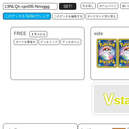
引き直し
ホームページ
使い
このデッキをTwitterでシェア
このデッキを編集する
ダークモード切り替え
FREE
side
トラッシュ
カードを裏返す
デッキトップ
デッキボトム
V
st