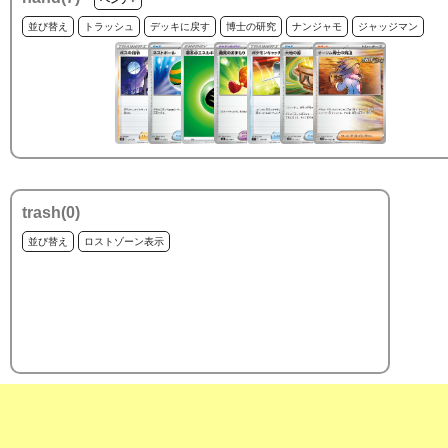
並び替え
トラッシュ
デッキに戻す
博士の研究
ナンジャモ
ジャッジマン
trash(
0
)
並び替え
ロストゾーン表示