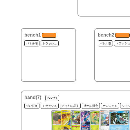
bench1
bench2
バトル場
トラッシュ
バトル場
トラッシ
hand(
7
)
ベンチ+
並び替え
トラッシュ
デッキに戻す
博士の研究
ナンジャモ
ジャ