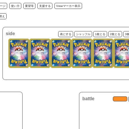
ージ
使い方
要望等
支援する
Vstarマーカー表示
替え
side
表にする
シャッフル
1枚とる
2枚とる
3
battle