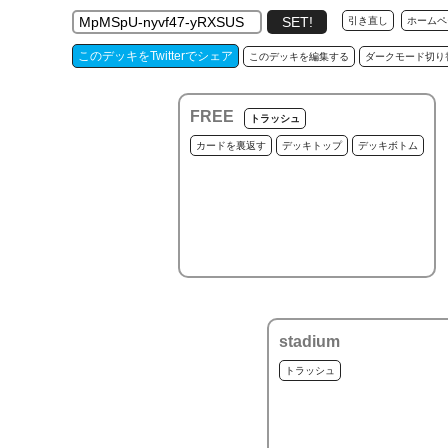
引き直し
ホームペ
このデッキをTwitterでシェア
このデッキを編集する
ダークモード切り
FREE
トラッシュ
カードを裏返す
デッキトップ
デッキボトム
stadium
トラッシュ