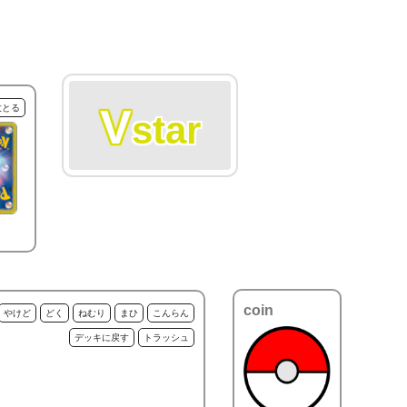
V
枚とる
star
coin
やけど
どく
ねむり
まひ
こんらん
デッキに戻す
トラッシュ