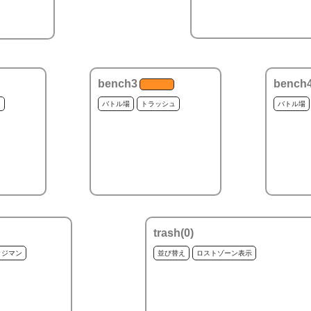
bench3
bench
ュ
バトル場
トラッシュ
バトル場
trash(
0
)
ッジマン
並び替え
ロストゾーン表示