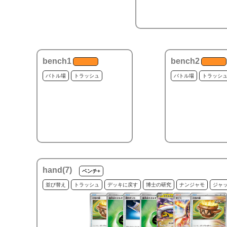
bench1
bench2
バトル場
トラッシュ
バトル場
トラッシ
hand(
7
)
ベンチ+
並び替え
トラッシュ
デッキに戻す
博士の研究
ナンジャモ
ジャ