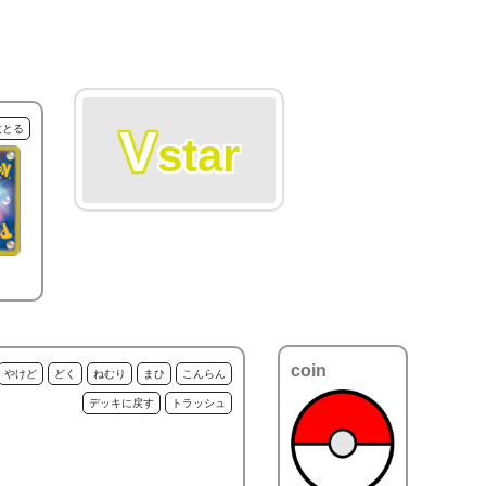
V
枚とる
star
coin
やけど
どく
ねむり
まひ
こんらん
デッキに戻す
トラッシュ