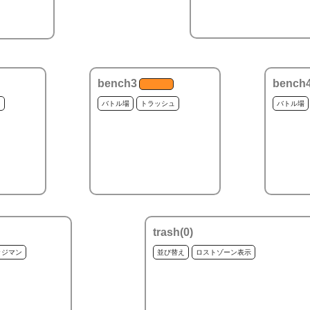
bench3
bench
ュ
バトル場
トラッシュ
バトル場
trash(
0
)
ッジマン
並び替え
ロストゾーン表示