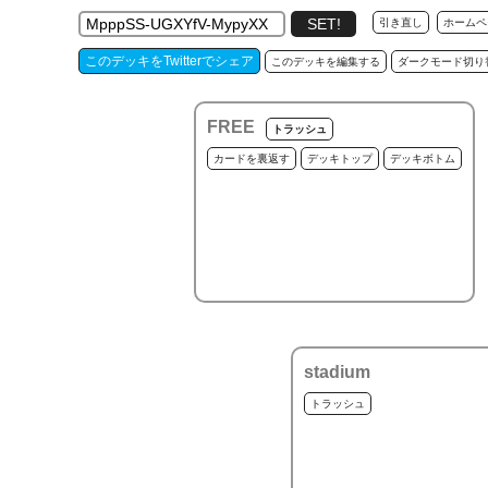
引き直し
ホームペ
このデッキをTwitterでシェア
このデッキを編集する
ダークモード切り
FREE
トラッシュ
カードを裏返す
デッキトップ
デッキボトム
stadium
トラッシュ