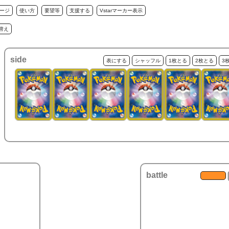
ージ
使い方
要望等
支援する
Vstarマーカー表示
替え
side
表にする
シャッフル
1枚とる
2枚とる
3
battle