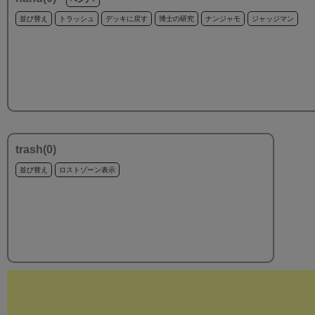
並び替え
トラッシュ
デッキに戻す
博士の研究
ナンジャモ
ジャッジマン
trash(
0
)
並び替え
ロストゾーン表示