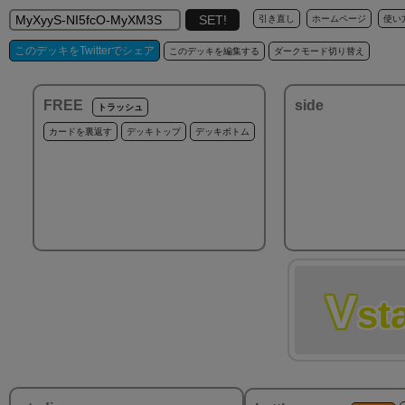
引き直し
ホームページ
使い
このデッキをTwitterでシェア
このデッキを編集する
ダークモード切り替え
FREE
side
トラッシュ
カードを裏返す
デッキトップ
デッキボトム
V
st