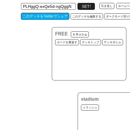
引き直し
ホームペ
このデッキをTwitterでシェア
このデッキを編集する
ダークモード切り
FREE
トラッシュ
カードを裏返す
デッキトップ
デッキボトム
stadium
トラッシュ