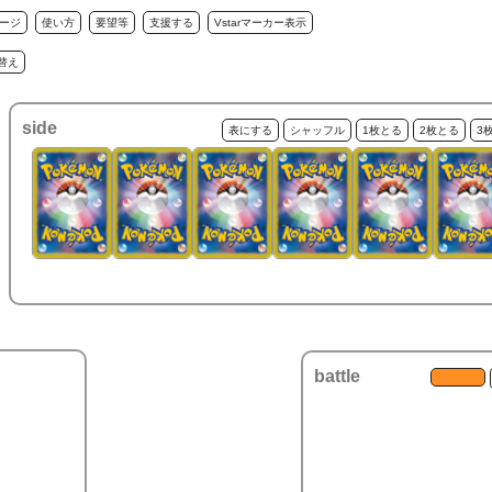
ージ
使い方
要望等
支援する
Vstarマーカー表示
替え
side
表にする
シャッフル
1枚とる
2枚とる
3
battle