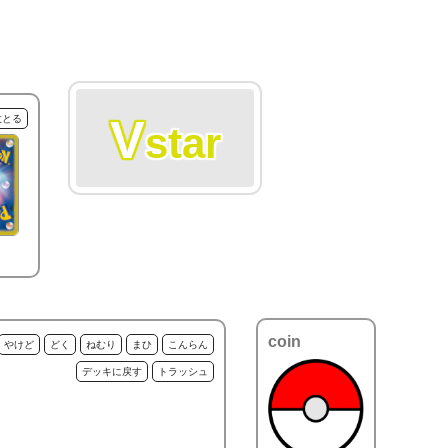
V
枚とる
star
coin
やけど
どく
ねむり
まひ
こんらん
デッキに戻す
トラッシュ