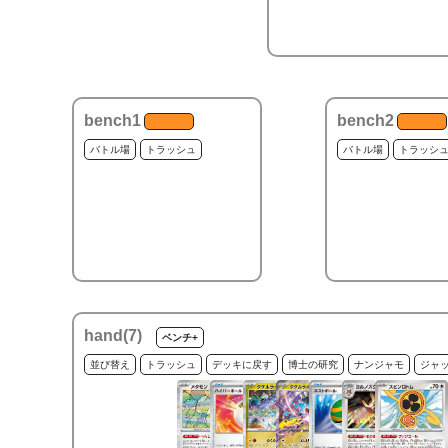
bench1
bench2
バトル場
トラッシュ
バトル場
トラッシ
hand(
7
)
ベンチ+
並び替え
トラッシュ
デッキに戻す
博士の研究
ナンジャモ
ジャ