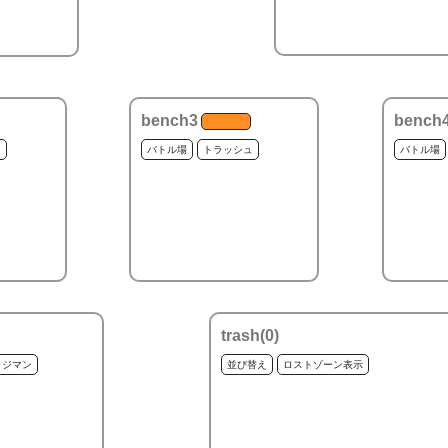
bench3
bench
ュ
バトル場
トラッシュ
バトル場
trash(
0
)
ッジマン
並び替え
ロストゾーン表示