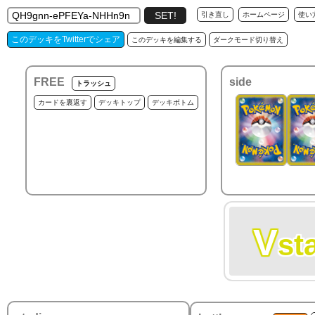
引き直し
ホームページ
使い
このデッキをTwitterでシェア
このデッキを編集する
ダークモード切り替え
FREE
side
トラッシュ
カードを裏返す
デッキトップ
デッキボトム
V
st