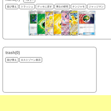
並び替え
トラッシュ
デッキに戻す
博士の研究
ナンジャモ
ジャッジマン
trash(
0
)
並び替え
ロストゾーン表示