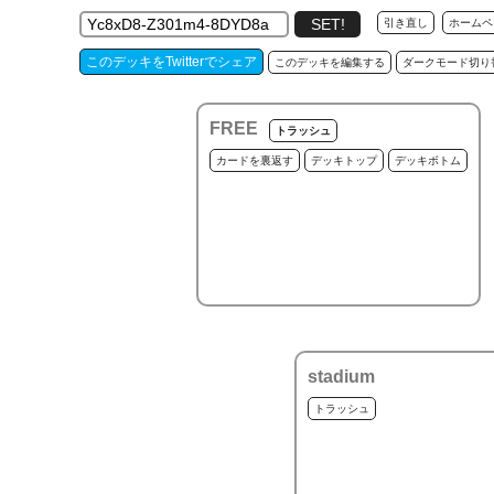
引き直し
ホームペ
このデッキをTwitterでシェア
このデッキを編集する
ダークモード切り
FREE
トラッシュ
カードを裏返す
デッキトップ
デッキボトム
stadium
トラッシュ