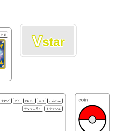
V
枚とる
star
coin
やけど
どく
ねむり
まひ
こんらん
デッキに戻す
トラッシュ