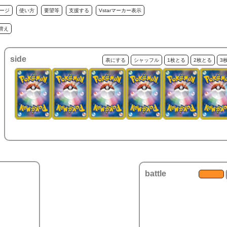
ージ
使い方
要望等
支援する
Vstarマーカー表示
替え
side
表にする
シャッフル
1枚とる
2枚とる
3
battle