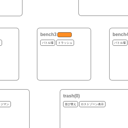
bench3
bench
ュ
バトル場
トラッシュ
バトル場
trash(
0
)
ッジマン
並び替え
ロストゾーン表示