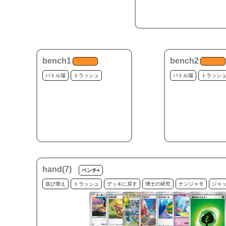
bench1
bench2
バトル場
トラッシュ
バトル場
トラッシ
hand(
7
)
ベンチ+
並び替え
トラッシュ
デッキに戻す
博士の研究
ナンジャモ
ジャ