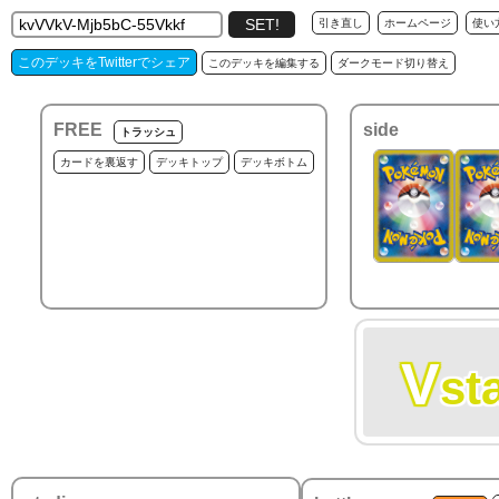
引き直し
ホームページ
使い
このデッキをTwitterでシェア
このデッキを編集する
ダークモード切り替え
FREE
side
トラッシュ
カードを裏返す
デッキトップ
デッキボトム
V
st