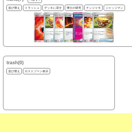
並び替え
トラッシュ
デッキに戻す
博士の研究
ナンジャモ
ジャッジマン
trash(
0
)
並び替え
ロストゾーン表示