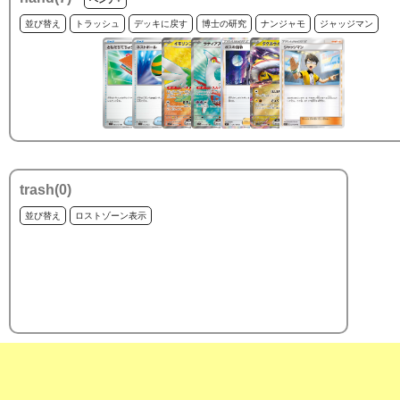
並び替え
トラッシュ
デッキに戻す
博士の研究
ナンジャモ
ジャッジマン
trash(
0
)
並び替え
ロストゾーン表示