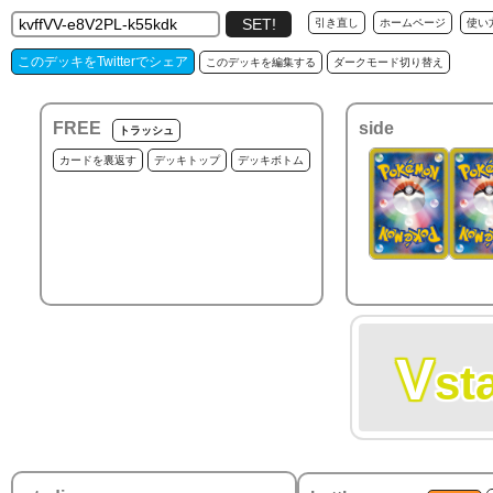
引き直し
ホームページ
使い
このデッキをTwitterでシェア
このデッキを編集する
ダークモード切り替え
FREE
side
トラッシュ
カードを裏返す
デッキトップ
デッキボトム
V
st