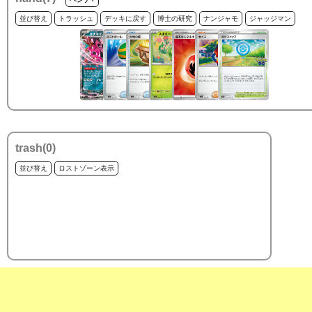
並び替え
トラッシュ
デッキに戻す
博士の研究
ナンジャモ
ジャッジマン
trash(
0
)
並び替え
ロストゾーン表示