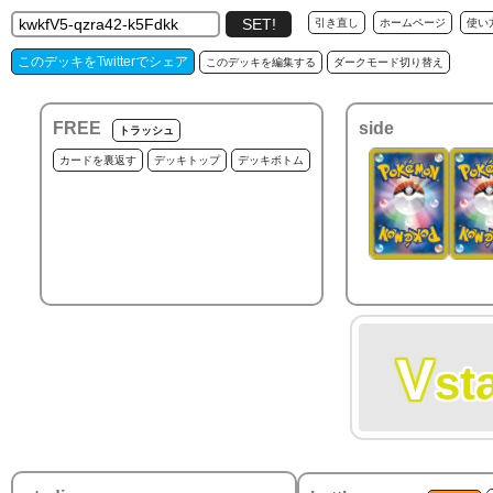
引き直し
ホームページ
使い
このデッキをTwitterでシェア
このデッキを編集する
ダークモード切り替え
FREE
side
トラッシュ
カードを裏返す
デッキトップ
デッキボトム
V
st