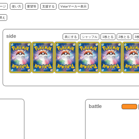
ージ
使い方
要望等
支援する
Vstarマーカー表示
替え
side
表にする
シャッフル
1枚とる
2枚とる
3
battle