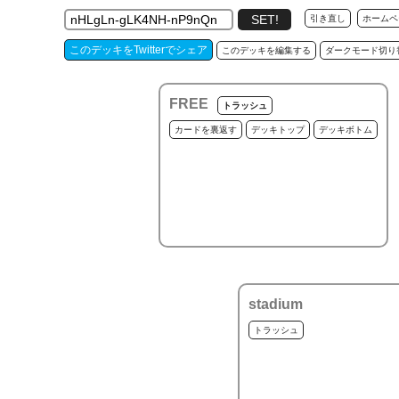
引き直し
ホームペ
このデッキをTwitterでシェア
このデッキを編集する
ダークモード切り
FREE
トラッシュ
カードを裏返す
デッキトップ
デッキボトム
stadium
トラッシュ