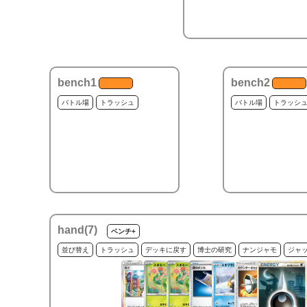
bench1
bench2
バトル場
トラッシュ
バトル場
トラッシ
hand(
7
)
ベンチ+
並び替え
トラッシュ
デッキに戻す
博士の研究
ナンジャモ
ジャ