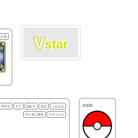
V
枚とる
star
coin
やけど
どく
ねむり
まひ
こんらん
デッキに戻す
トラッシュ