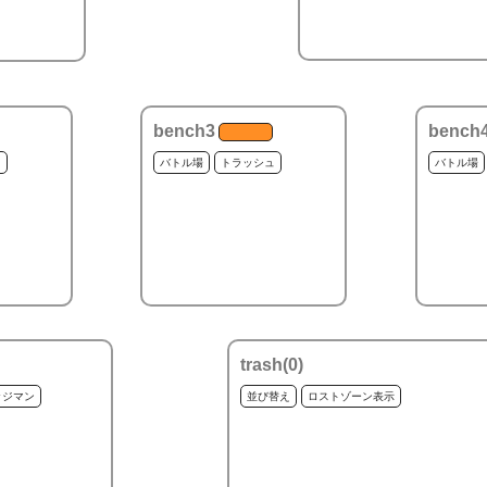
bench3
bench
ュ
バトル場
トラッシュ
バトル場
trash(
0
)
ッジマン
並び替え
ロストゾーン表示