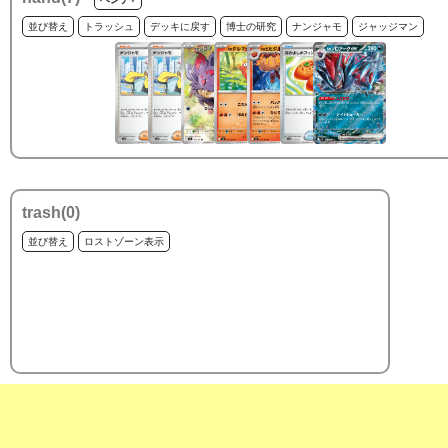
並び替え
トラッシュ
デッキに戻す
博士の研究
ナンジャモ
ジャッジマン
trash(
0
)
並び替え
ロストゾーン表示