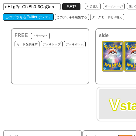
引き直し
ホームページ
使い
このデッキをTwitterでシェア
このデッキを編集する
ダークモード切り替え
FREE
side
トラッシュ
カードを裏返す
デッキトップ
デッキボトム
V
st