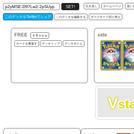
引き直し
ホームページ
使い
このデッキをTwitterでシェア
このデッキを編集する
ダークモード切り替え
FREE
side
トラッシュ
カードを裏返す
デッキトップ
デッキボトム
V
st