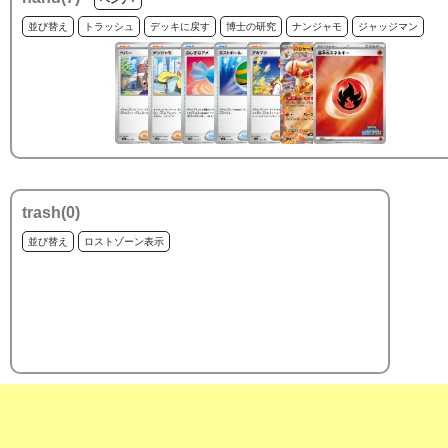
並び替え
トラッシュ
デッキに戻す
博士の研究
ナンジャモ
ジャッジマン
trash(
0
)
並び替え
ロストゾーン表示