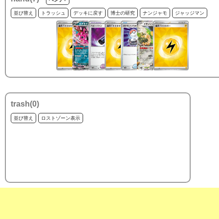
並び替え
トラッシュ
デッキに戻す
博士の研究
ナンジャモ
ジャッジマン
trash(
0
)
並び替え
ロストゾーン表示