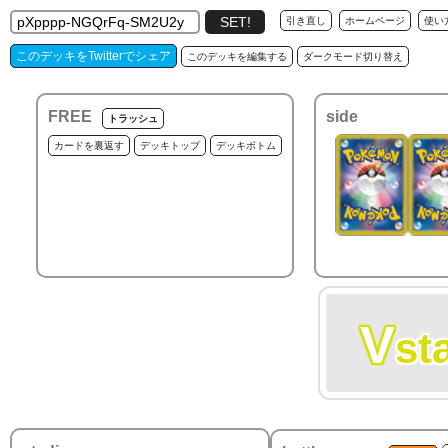
引き直し
ホームページ
使い
このデッキをTwitterでシェア
このデッキを編集する
ダークモード切り替え
FREE
side
トラッシュ
カードを裏返す
デッキトップ
デッキボトム
V
st