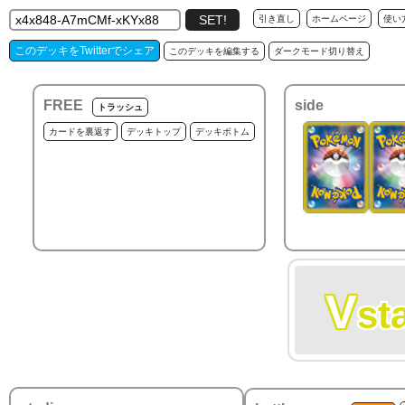
引き直し
ホームページ
使い
このデッキをTwitterでシェア
このデッキを編集する
ダークモード切り替え
FREE
side
トラッシュ
カードを裏返す
デッキトップ
デッキボトム
V
st