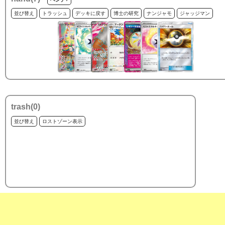
並び替え
トラッシュ
デッキに戻す
博士の研究
ナンジャモ
ジャッジマン
trash(
0
)
並び替え
ロストゾーン表示