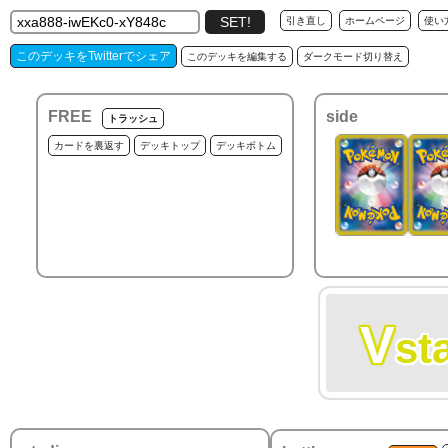
引き直し
ホームページ
使い
このデッキをTwitterでシェア
このデッキを編集する
ダークモード切り替え
FREE
side
トラッシュ
カードを裏返す
デッキトップ
デッキボトム
V
st