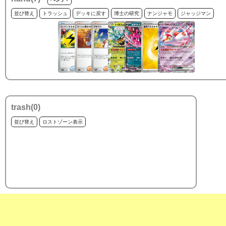
並び替え
トラッシュ
デッキに戻す
博士の研究
ナンジャモ
ジャッジマン
trash(
0
)
並び替え
ロストゾーン表示