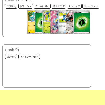
並び替え
トラッシュ
デッキに戻す
博士の研究
ナンジャモ
ジャッジマン
trash(
0
)
並び替え
ロストゾーン表示