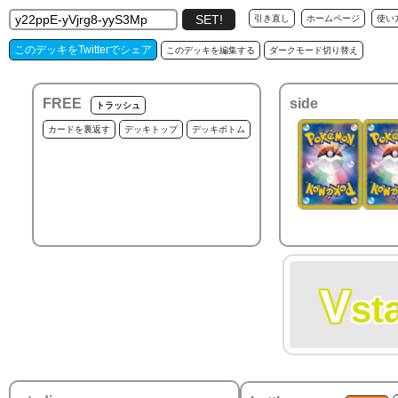
引き直し
ホームページ
使い
このデッキをTwitterでシェア
このデッキを編集する
ダークモード切り替え
FREE
side
トラッシュ
カードを裏返す
デッキトップ
デッキボトム
V
st